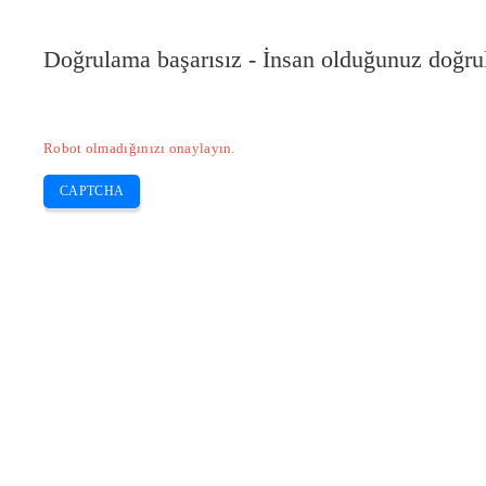
Doğrulama başarısız - İnsan olduğunuz doğru
Robot olmadığınızı onaylayın.
CAPTCHA
Pilote-installer.com
Home
Epson
HP
Canon
Brother
Skip
Uyumlu bir HP kartuşunun kabul edilm
to