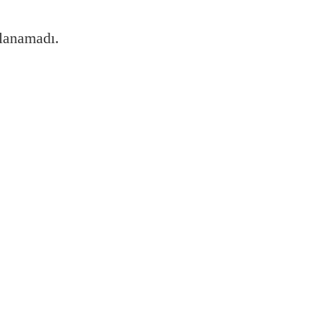
lanamadı.
esini nasıl sağlayabilirim?