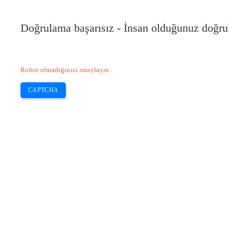
Doğrulama başarısız - İnsan olduğunuz doğru
Robot olmadığınızı onaylayın.
CAPTCHA
Pilote-installer.com
Home
Epson
HP
Canon
Brother
Skip
Epson mürekkep kartuşu nasıl uyumlu h
to