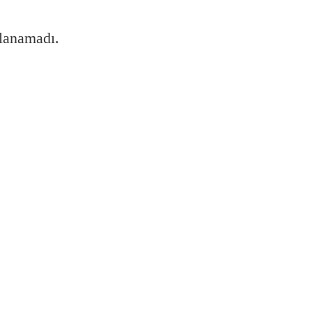
lanamadı.
ale getirilir?