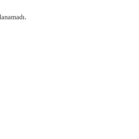
lanamadı.
n boş olduğunu nasıl öğrenebilirim?