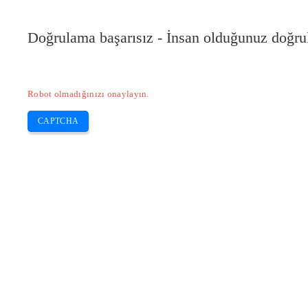
Doğrulama başarısız - İnsan olduğunuz doğru
Robot olmadığınızı onaylayın.
CAPTCHA
Pilote-installer.com
Home
Epson
HP
Canon
Brother
Skip
Hangi Epson 2150 mürekkep kartuşunu
to