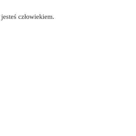
 jesteś człowiekiem.
0 i zainstaluj drukarkę