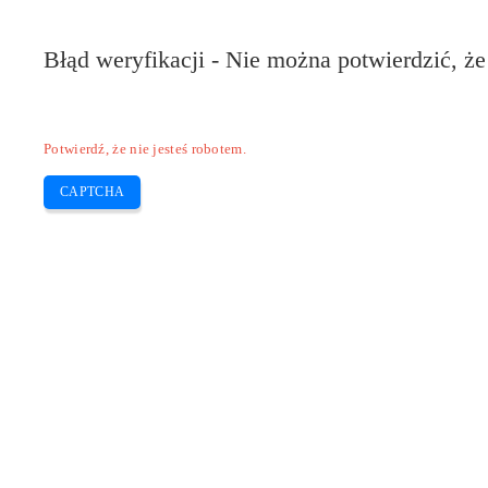
Błąd weryfikacji - Nie można potwierdzić, że
Potwierdź, że nie jesteś robotem.
CAPTCHA
Pilote-installer.com
Home
Epson
HP
Canon
Brother
Skip
Pobierz sterownik HP officejet pro 773
to