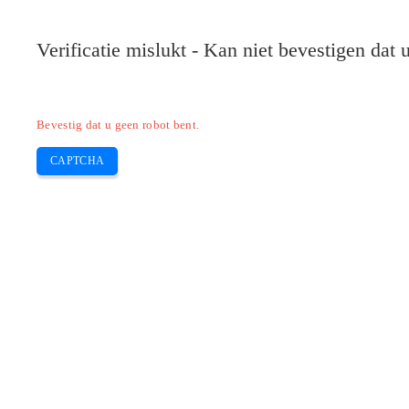
Verificatie mislukt - Kan niet bevestigen dat
Bevestig dat u geen robot bent.
CAPTCHA
Pilote-installer.com
Home
Epson
HP
Canon
Brother
Skip
Waar moet ik het papier in de EPSON 
to