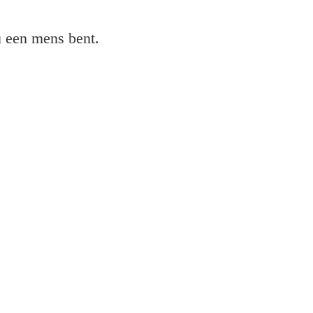
 u een mens bent.
XP 2205-printer plaatsen?