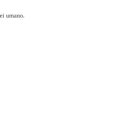
sei umano.
tro non compatibile?