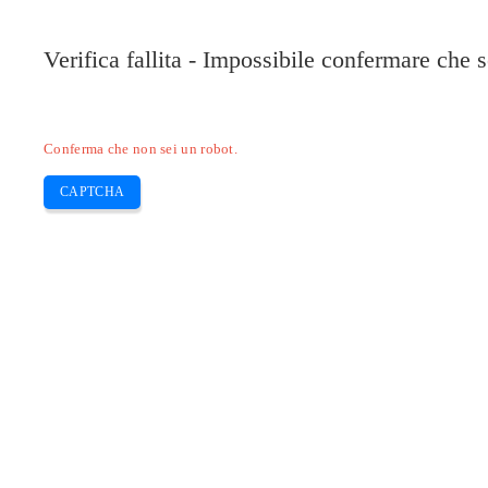
Verifica fallita - Impossibile confermare che 
Conferma che non sei un robot.
CAPTCHA
Pilote-installer.com
Home
Epson
HP
Canon
Brother
Skip
Come risolvere la cartuccia d’inchios
to