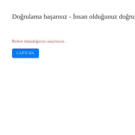
Doğrulama başarısız - İnsan olduğunuz doğru
Robot olmadığınızı onaylayın.
CAPTCHA
Pilote-installer.com
Home
Epson
HP
Canon
Brother
Skip
WiFi’ye EPSON XP 6100 yazıcı nasıl
to