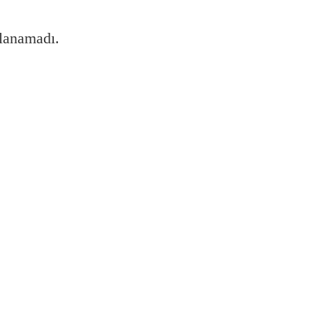
lanamadı.
urulur?