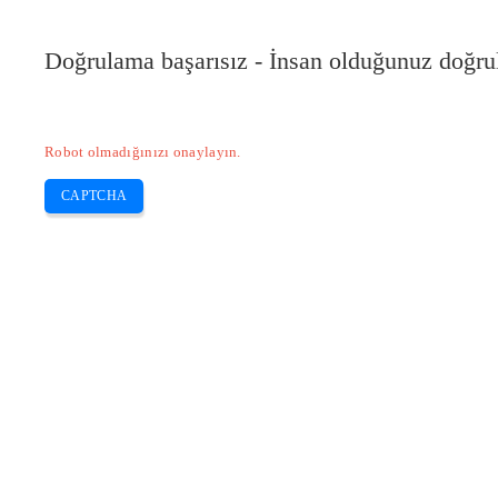
Doğrulama başarısız - İnsan olduğunuz doğru
Robot olmadığınızı onaylayın.
CAPTCHA
Pilote-installer.com
Home
Epson
HP
Canon
Brother
Skip
WiFi’ye EPSON XP 247 yazıcı nasıl k
to