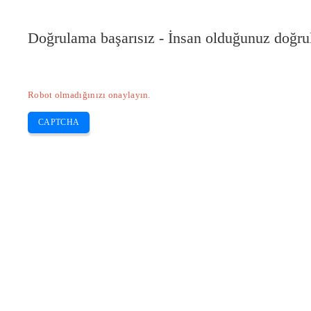
Doğrulama başarısız - İnsan olduğunuz doğru
Robot olmadığınızı onaylayın.
CAPTCHA
Pilote-installer.com
Home
Epson
HP
Canon
Brother
Skip
Epson’u bilgisayarıma nasıl yüklerim
to