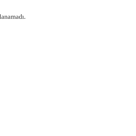
lanamadı.
asını nasıl sağlayabilirim?