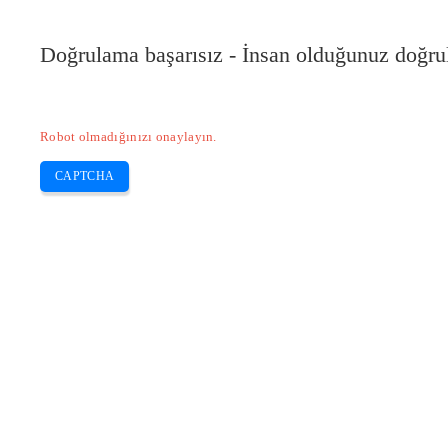
Doğrulama başarısız - İnsan olduğunuz doğru
Robot olmadığınızı onaylayın.
CAPTCHA
Pilote-installer.com
Home
Epson
HP
Canon
Brother
Skip
Epson yazıcımın WiFi üzerinden çalışm
to