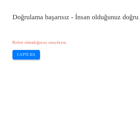
Doğrulama başarısız - İnsan olduğunuz doğru
Robot olmadığınızı onaylayın.
CAPTCHA
Pilote-installer.com
Home
Epson
HP
Canon
Brother
Skip
EPSON XP 445 yazıcı nasıl sıfırlanır?
to