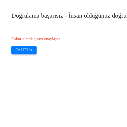
Doğrulama başarısız - İnsan olduğunuz doğru
Robot olmadığınızı onaylayın.
CAPTCHA
Pilote-installer.com
Home
Epson
HP
Canon
Brother
Skip
EPSON XP-2200 püskürtme uçları nası
to