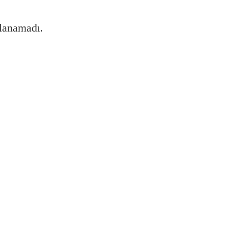
lanamadı.
l kontrol edilir?