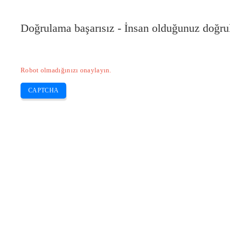
Doğrulama başarısız - İnsan olduğunuz doğru
Robot olmadığınızı onaylayın.
CAPTCHA
Pilote-installer.com
Home
Epson
HP
Canon
Brother
Skip
Epson Scan yazılımı nasıl yüklenir?
to