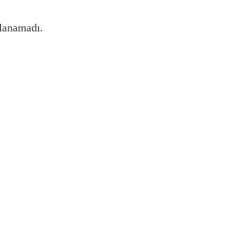
lanamadı.
 bağlarım?