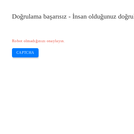
Doğrulama başarısız - İnsan olduğunuz doğru
Robot olmadığınızı onaylayın.
CAPTCHA
Pilote-installer.com
Home
Epson
HP
Canon
Brother
Skip
EPSON L3150 yazıcıyı WiFi’ye nasıl
to