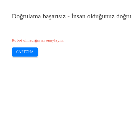
Doğrulama başarısız - İnsan olduğunuz doğru
Robot olmadığınızı onaylayın.
CAPTCHA
Pilote-installer.com
Home
Epson
HP
Canon
Brother
Skip
Ecotank yazıcı nasıl boşaltılır?
to