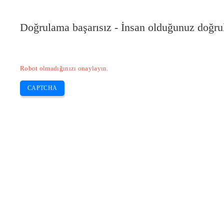
Doğrulama başarısız - İnsan olduğunuz doğru
Robot olmadığınızı onaylayın.
CAPTCHA
Pilote-installer.com
Home
Epson
HP
Canon
Brother
Skip
Ecotank serisinin ana avantajı nedir?
to