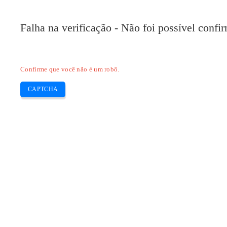
Falha na verificação - Não foi possível conf
Confirme que você não é um robô.
CAPTCHA
Pilote-installer.com
Home
Epson
HP
Canon
Brother
Skip
Baixe o driver Canon LBP3050
to