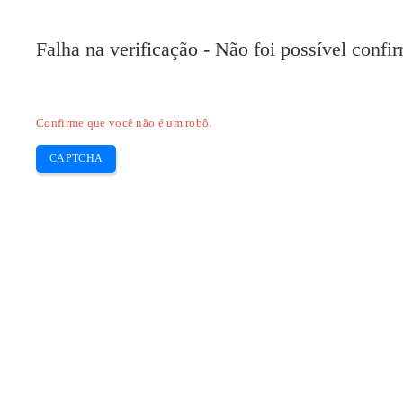
Falha na verificação - Não foi possível conf
Confirme que você não é um robô.
CAPTCHA
Pilote-installer.com
Home
Epson
HP
Canon
Brother
Skip
Baixar Driver Canon G3411
to