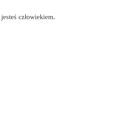
 jesteś człowiekiem.
XP 355?