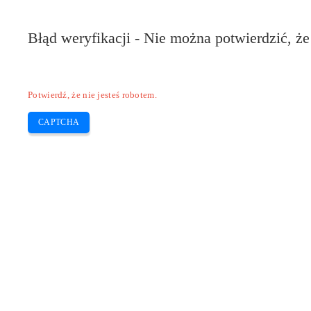
Błąd weryfikacji - Nie można potwierdzić, że
Potwierdź, że nie jesteś robotem.
CAPTCHA
Pilote-installer.com
Home
Epson
HP
Canon
Brother
Skip
Jak czyścić głowice drukarki Epson 
to