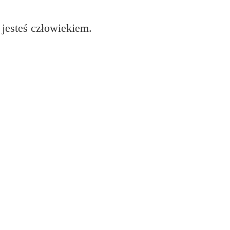
 jesteś człowiekiem.
i Epson?