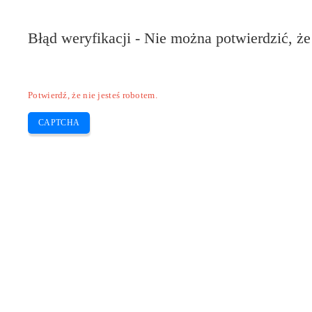
Błąd weryfikacji - Nie można potwierdzić, że
Potwierdź, że nie jesteś robotem.
CAPTCHA
Pilote-installer.com
Home
Epson
HP
Canon
Brother
Skip
Dlaczego nie mogę podłączyć drukark
to