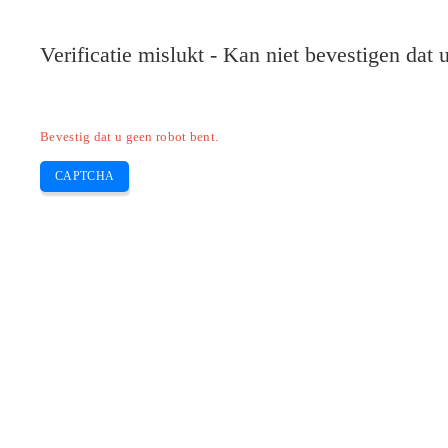
Verificatie mislukt - Kan niet bevestigen dat
Bevestig dat u geen robot bent.
CAPTCHA
Pilote-installer.com
Home
Epson
HP
Canon
Brother
Skip
Welke is een betere Canon- of Epson-p
to