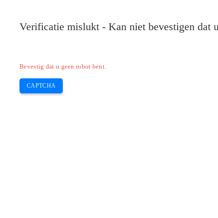
Verificatie mislukt - Kan niet bevestigen dat
Bevestig dat u geen robot bent.
CAPTCHA
Pilote-installer.com
Home
Epson
HP
Canon
Brother
Skip
Wat is het verschil tussen normale en 
to