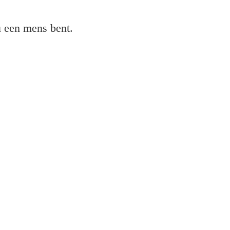
 u een mens bent.
XL-cartridges?