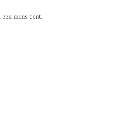
 u een mens bent.
rinter in WiFi?