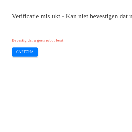
Verificatie mislukt - Kan niet bevestigen dat
Bevestig dat u geen robot bent.
CAPTCHA
Pilote-installer.com
Home
Epson
HP
Canon
Brother
Skip
Hoe installeer ik een EPSON XP 255-p
to