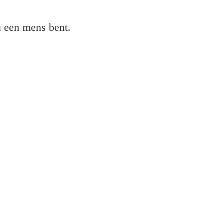
 u een mens bent.
nter aan op mijn computer?