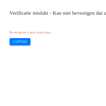
Verificatie mislukt - Kan niet bevestigen dat
Bevestig dat u geen robot bent.
CAPTCHA
Pilote-installer.com
Home
Epson
HP
Canon
Brother
Skip
Hoe sluit ik mijn Epson- en 2810-pri
to