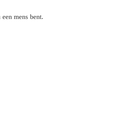
 u een mens bent.
annerstuurprogramma en installeer de printer