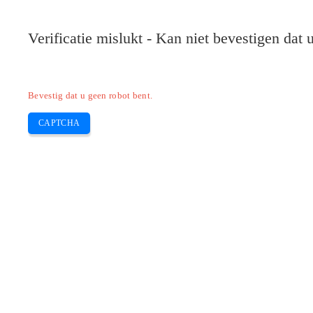
Verificatie mislukt - Kan niet bevestigen dat
Bevestig dat u geen robot bent.
CAPTCHA
Pilote-installer.com
Home
Epson
HP
Canon
Brother
Skip
Download het Epson ecotank m1120-sc
to