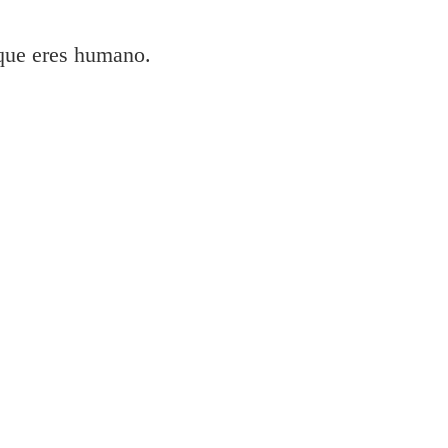
 que eres humano.
et f4580 Impresora para Windows y Mac