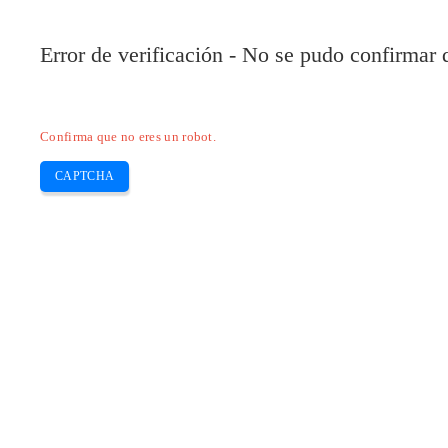
Error de verificación - No se pudo confirmar
Confirma que no eres un robot.
CAPTCHA
Pilote-installer.com
Home
Epson
HP
Canon
Brother
Skip
Instalación del controlador HP deskj
to