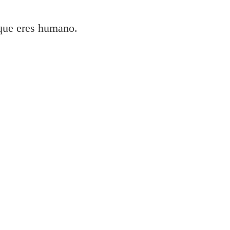
 que eres humano.
rce Pro wf r8590 dtwf escáner e instale la