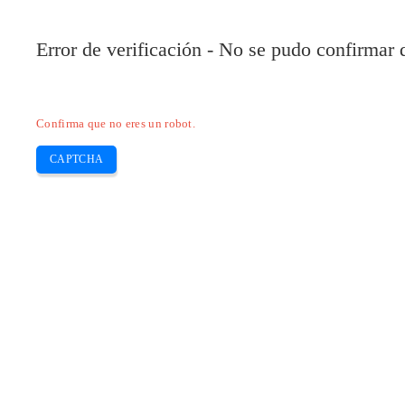
Error de verificación - No se pudo confirmar
Confirma que no eres un robot.
CAPTCHA
Pilote-installer.com
Home
Epson
HP
Canon
Brother
Skip
Descargue el controlador Epson Workfo
to