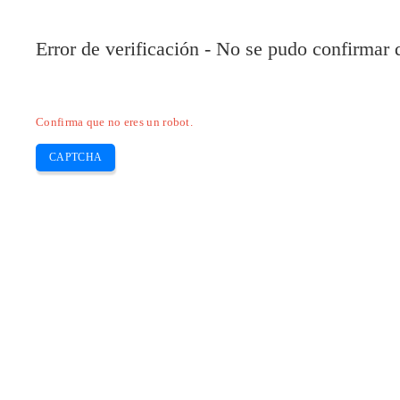
Error de verificación - No se pudo confirmar
Confirma que no eres un robot.
CAPTCHA
Pilote-installer.com
Home
Epson
HP
Canon
Brother
Skip
Descargue el controlador Epson l1250 
to
content
Epson