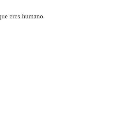
 que eres humano.
e instale la impresora