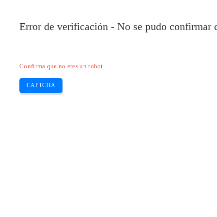
Error de verificación - No se pudo confirmar
Confirma que no eres un robot.
CAPTCHA
Pilote-installer.com
Home
Epson
HP
Canon
Brother
Skip
Descargar el controlador Canon G3410
to