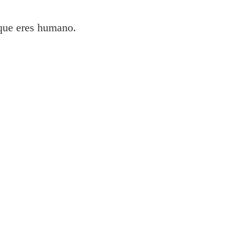
 que eres humano.
 e instalar impresora