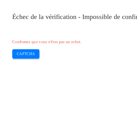
Échec de la vérification - Impossible de conf
Confirmez que vous n'êtes pas un robot.
CAPTCHA
Pilote-installer.com
Epson
HP
Canon
Brother
Skip
Laai HP OfficeJet Pro 8710 af vir M
to