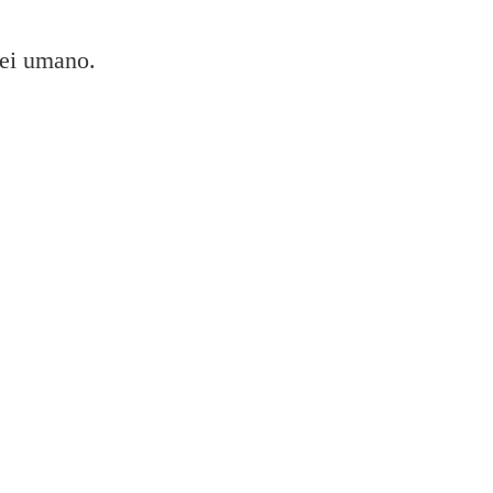
sei umano.
 dcp 7055 e installa la stampante