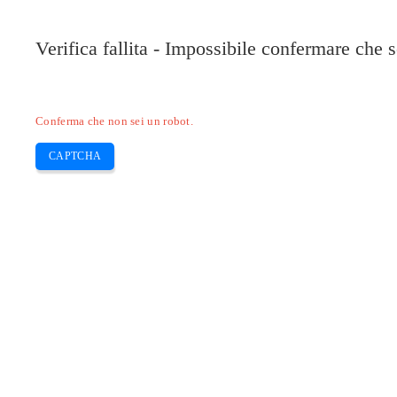
Verifica fallita - Impossibile confermare che 
Conferma che non sei un robot.
CAPTCHA
Pilote-installer.com
Home
Epson
HP
Canon
Brother
Skip
Scarica il driver dello scanner Brother
to