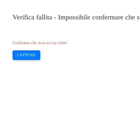
Verifica fallita - Impossibile confermare che 
Conferma che non sei un robot.
CAPTCHA
Pilote-installer.com
Home
Epson
HP
Canon
Brother
Skip
Cos’è una stampante senza cartucce?
to