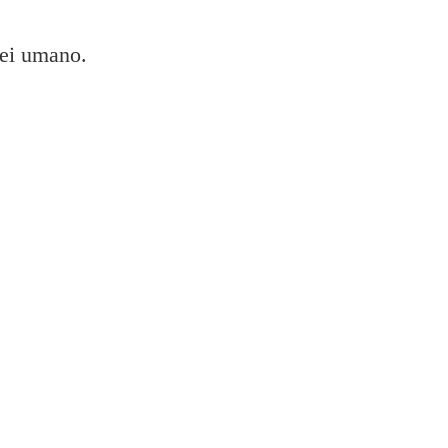
sei umano.
ampante Epson?