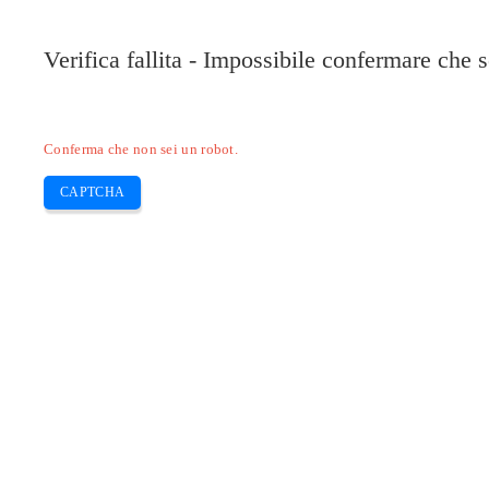
Verifica fallita - Impossibile confermare che 
Conferma che non sei un robot.
CAPTCHA
Pilote-installer.com
Home
Epson
HP
Canon
Brother
Skip
Come utilizzare lo scanner di una st
to