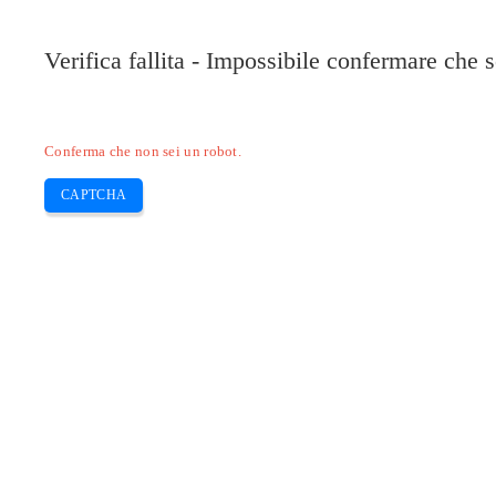
Verifica fallita - Impossibile confermare che 
Conferma che non sei un robot.
CAPTCHA
Pilote-installer.com
Home
Epson
HP
Canon
Brother
Skip
Come ripristinare la stampante EPS
to