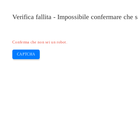
Verifica fallita - Impossibile confermare che 
Conferma che non sei un robot.
CAPTCHA
Pilote-installer.com
Home
Epson
HP
Canon
Brother
Skip
Come posso pulire le testine di stam
to