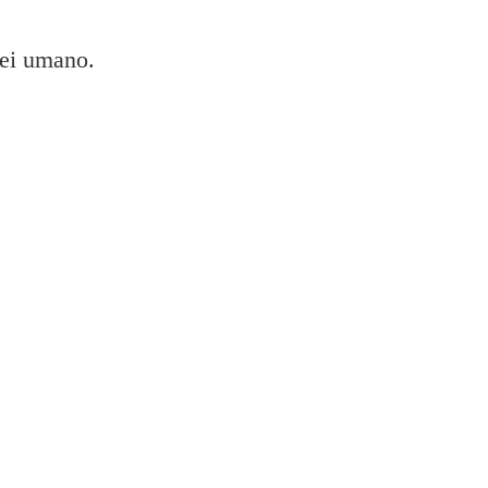
sei umano.
pa della mia stampante Epson SX215?