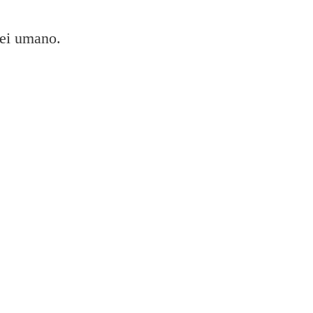
sei umano.
 XP 445?