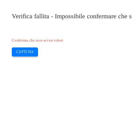
Verifica fallita - Impossibile confermare che 
Conferma che non sei un robot.
CAPTCHA
Pilote-installer.com
Home
Epson
HP
Canon
Brother
Skip
Come installare la stampante EPSON
to