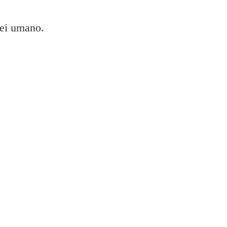
sei umano.
N 4200 al WiFi?