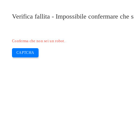
Verifica fallita - Impossibile confermare che 
Conferma che non sei un robot.
CAPTCHA
Pilote-installer.com
Home
Epson
HP
Canon
Brother
Skip
Come connettere una stampante EPSO
to