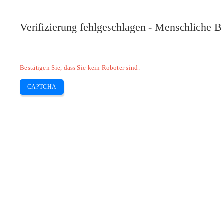
Verifizierung fehlgeschlagen - Menschliche B
Bestätigen Sie, dass Sie kein Roboter sind.
CAPTCHA
Pilote-installer.com
Home
Epson
HP
Canon
Brother
Skip
Woher wissen, welche Tintenpatrone E
to