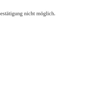
estätigung nicht möglich.
pson XP 245 leer ist?