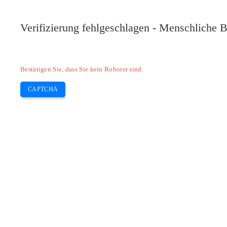
Verifizierung fehlgeschlagen - Menschliche B
Bestätigen Sie, dass Sie kein Roboter sind.
CAPTCHA
Pilote-installer.com
Home
Epson
HP
Canon
Brother
Skip
Treiber HP Laserjet 100 Color MFP 
to