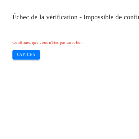
Échec de la vérification - Impossible de conf
Confirmez que vous n'êtes pas un robot.
CAPTCHA
Pilote-installer.com
Home
HP
Epson
Canon
Brother
Skip
Comment connecter mon imprimante E
to