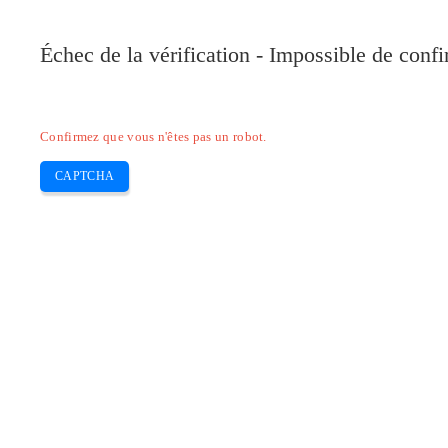
Échec de la vérification - Impossible de conf
Confirmez que vous n'êtes pas un robot.
CAPTCHA
Pilote-installer.com
Epson
HP
Canon
Brother
Skip
Pilot Epson Perfection 4990 gratis
to