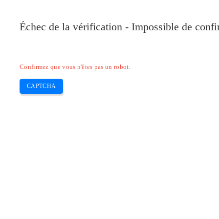
Échec de la vérification - Impossible de conf
Confirmez que vous n'êtes pas un robot.
CAPTCHA
Pilote-installer.com
Epson
HP
Canon
Brother
Skip
Laai Pilot Epson en M3170 af en insta
to