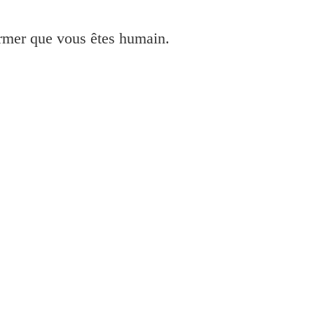
irmer que vous êtes humain.
anner en installeer vir Windows en Mac