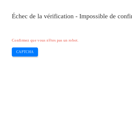
Échec de la vérification - Impossible de conf
Confirmez que vous n'êtes pas un robot.
CAPTCHA
Pilote-installer.com
Epson
HP
Canon
Brother
Skip
Epson Pilot Perfection V850 Photo Sc
to