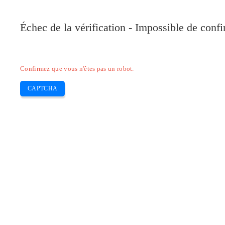
Échec de la vérification - Impossible de conf
Confirmez que vous n'êtes pas un robot.
CAPTCHA
Pilote-installer.com
Home
HP
Epson
Canon
Brother
Skip
Télécharger Pilote Epson Stylus SX2
to